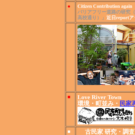
●
Citizen Contribution again
バリアフリー道路の研究（
高校通り）」
近日report
Love River Town
■
環境・町並み・
民家再
古民家 研究・調
■