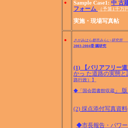
Sample Case1:
中 古
●
フォーム
（予算1千万
実施・現場写真帖
●
さがみはら都市みらい 研究所 
2003-2004
委 嘱研究
(1) 【バリアフリー
かっ た道路の実態
路行政）】
」 
◆「国会図書館収蔵
(2) 採点添付写真資料p
◆市長報告・パワー