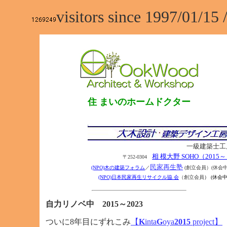
visitors since 1997/01/15 
住 まいのホームドクター
一級建築士工
相 模大野 SOHO（2015
〒252-0304
民家再生塾
(NPO)木の建築フォラム
／
(創立会員）(休会中)
(NPO)日本民家再生リサイクル協 会
（創立会員
） (休会
自力リノベ中 2015～2023
ついに8年目にずれこみ
【
K
inta
G
oya
2015
project】