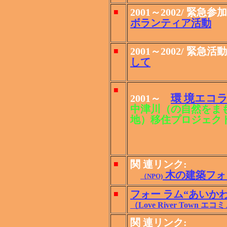
2001～2002/ 緊急参加
■
ボランティア活動
2001～2002/ 緊急活動
■
して
■
環 境エコライフ
2001～
中津川（の自然をま
地）移住プロジェク
関 連リンク:
■
木の建築フォ
（NPO)
フォー ラム“あいか
■
（Love River Tow
関 連リンク: