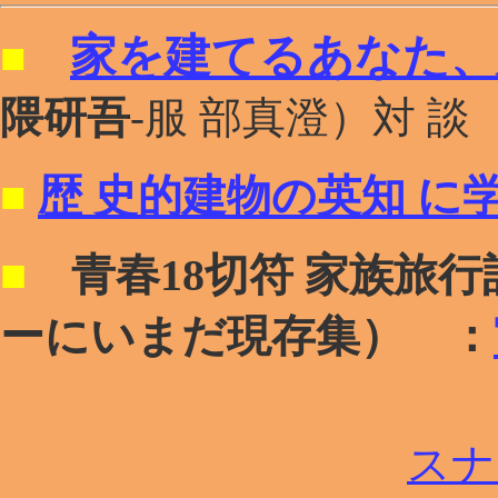
家を建てるあなた、
■
隈研吾
-
服 部真澄）
対 談
歴 史的建物の英知 に学
■
■
青春18切符 家族旅行記
ーにいまだ現存集） ：
スナ