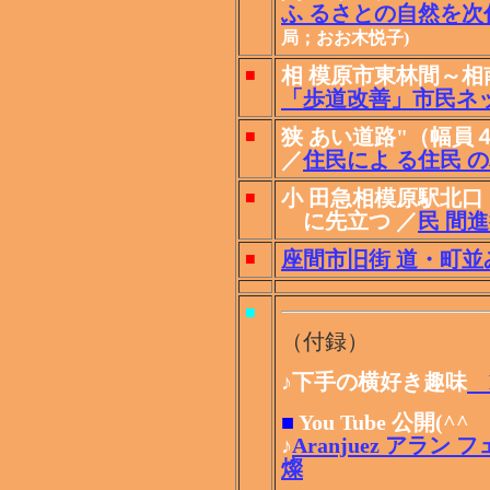
ふ るさとの自然を次
局；おお木悦子)
相 模原市東林間～相
■
「歩道改善」市民ネッ
狭 あい道路"（幅員
■
／
住民によ る住民 
小 田急相模原駅北口
■
に先立つ ／
民 間進
座間市旧街 道・町
■
■
（付録）
♪下手の横好き趣味
Ki
■
You Tube 公開(^^
♪
Aranjuez アラン 
燦