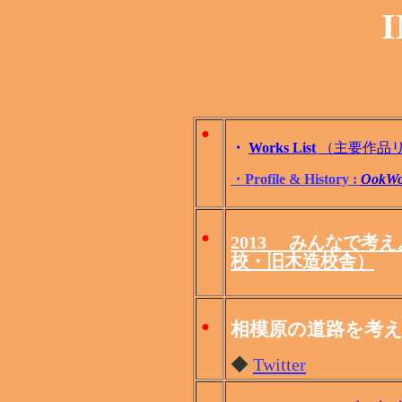
●
・
Works List
（主要作品リ
・Profile & History :
OokW
●
2013 みんなで考
校・旧木造校舎）
相模原の道路を考
●
◆
Twitter