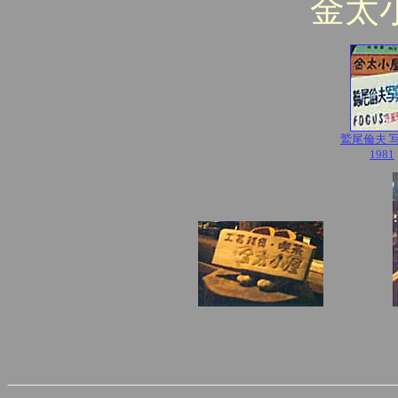
金太
鷲尾倫夫 
1981