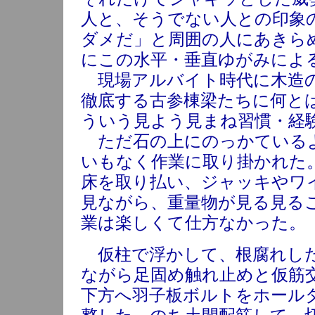
人と、そうでない人との印象
ダメだ」と周囲の人にあきら
にこの水平・垂直ゆがみによ
現場アルバイト時代に木造の
徹底する古参棟梁たちに何と
ういう見よう見まね習慣・経
ただ石の上にのっかているよ
いもなく作業に取り掛かれた
床を取り払い、ジャッキやワ
見ながら、重量物が見る見る
業は楽しくて仕方なかった。
仮柱で浮かして、根腐れした
ながら足固め触れ止めと仮筋
下方へ羽子板ボルトをホール