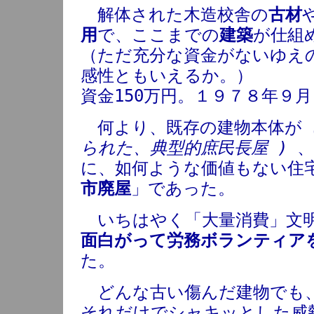
解体された木造校舎の
古材
用
で、ここまでの
建築
が仕組
（ただ充分な資金がないゆえ
感性ともいえるか。）
資金150万円。１９７８年９
何より、既存の建物本体が
られた、典型的庶民長屋 )
に、如何ような価値もない住
市廃屋
」であった。
いちはやく「大量消費」文明
面白がって労務ボランティア
た。
どんな古い傷んだ建物でも
それだけでシャキッとした威