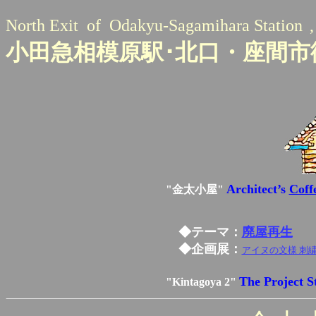
North Exit of Odakyu-Sagamihara Station
小田急相模原駅･北口・座間
Architect’s
Cof
"金太小屋"
◆テーマ：
廃屋再生
◆企画展：
アイヌの文様 刺
The Project 
"Kintagoya 2"