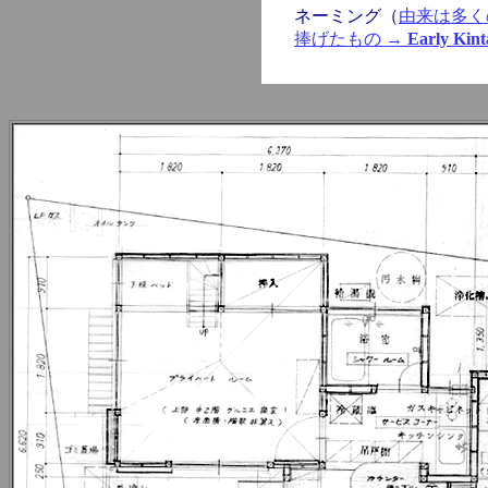
ネーミング（
由来は多く
捧げたもの
→ Early Kint