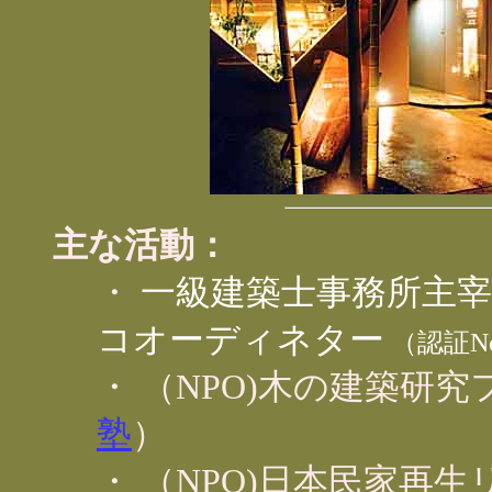
主な活動：
・
一級建築士事務所主
コオーディネター
（認証No.
・ （NPO)木の建築研
塾
）
・ （NPO)日本民家再