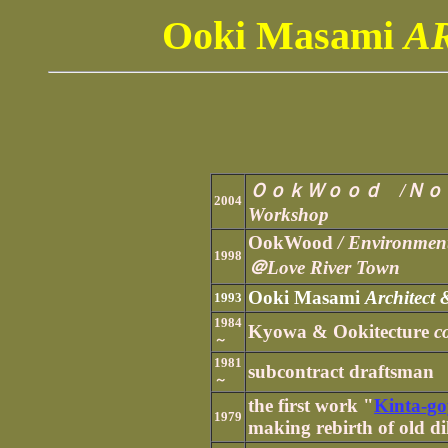
Ooki Masami
A
ＯｏｋＷｏｏｄ /Ｎｏｒｍａ
2004
Workshop
OokWood
/ Environmen
1998
＠Love River Town
Ooki Masami
Architect
1993
1984
Kyowa & Ookitecture
co
～
1981
subcontract draftsman
～
the first work "
Kinta-g
1979
making rebirth of old 