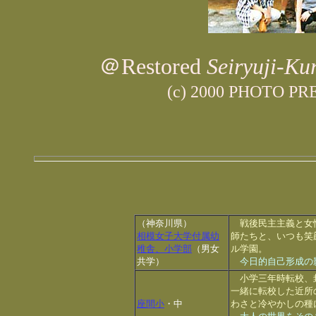
＠Restored
Seiryuji-Ku
(c) 2000 PHOTO 
（神奈川県）
戦後民主主義と女性
相模女子大学付属幼
師たちと、いつも笑
稚舎、小学部
（男女
ル学園。
共学）
今日的自己形成の
小学三年時転校、
一緒に転校した近所
座間小
・中
わさと冷やかしの種