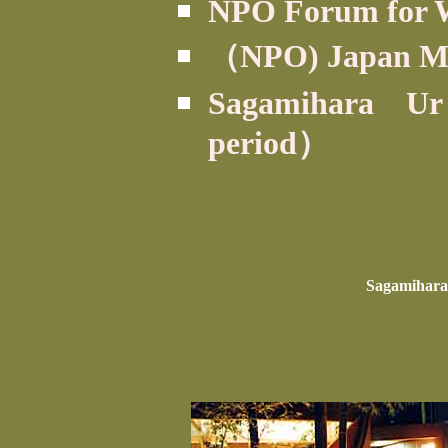
NPO Forum for W
（NPO) Japan Min
Sagamihara Urｂa
period）
Sagamihara 