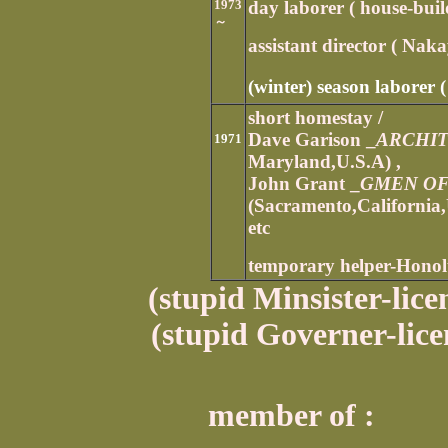
1973
day laborer ( house-build
～
assistant director ( Nak
(winter) season laborer 
short homestay /
Dave Garison _
ARCHIT
1971
Maryland,U.S.A) ,
John Grant _
GMEN OF
(Sacramento,California,
etc
temporary helper-Honol
(stupid Minsister-lice
(stupid Governer-lice
member of :