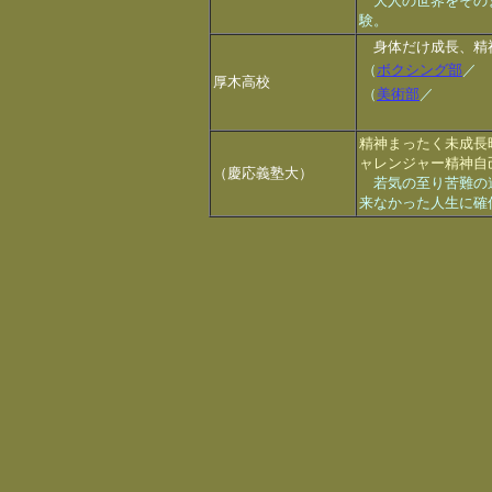
大人の世界をその
験。
身体だけ成長、精
（
ボクシング部
／
厚木高校
（
美術部
／
精神まったく未成長時
ャレンジャー精神自
（慶応義塾大）
若気の至り苦難の道
来なかった人生に確