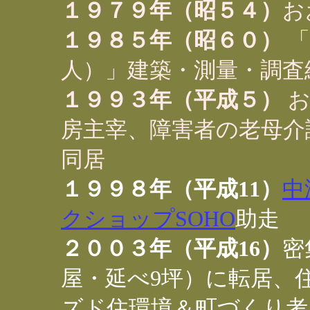
１９７９年（昭５４）
お
１９８５年（昭６０）
「
人）」建築・測量・調査
１９９３年（平成５）
お
房主宰、障害者の老母介
同居
１９９８年（平成11）
中
クショップSOHO
助走
２００３年（平成16）
密
屋・延べ9坪）に転居、
ズド住環境＆町づくり考