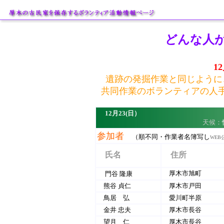
どんな人
1
遺跡の発掘作業と同じように
共同作業のボランティアの人
12月23(日）
天候：
参加者
（順不同・作業者名簿写し
WEB
氏名
住所
厚木市旭町
門谷 隆康
熊谷 貞仁
厚木市戸田
鳥居 弘
愛川町半原
金井 忠夫
厚木市長谷
望月 仁
厚木市長谷