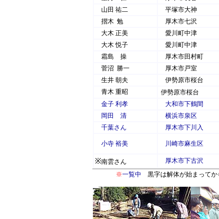
山田 祐二
平塚市大神
摺木 勉
厚木市七沢
大木 正美
愛川町中津
大木 悦子
愛川町中津
霜島 操
厚木市田村町
菅沼 勝一
厚木市戸室
生井 朝夫
伊勢原市桜台
青木 重昭
伊勢原市桜台
金子 利孝
大和市下鶴間
岡田 清
横浜市泉区
千葉さん
厚木市下川入
小寺 裕美
川崎市麻生区
※
厚木市下古沢
南雲さん
※
一覧中
黒字は解体が始まってか