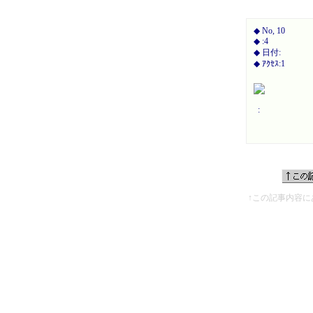
◆ No, 10
◆ :4
◆ 日付:
◆ ｱｸｾｽ:1
:
↑この記事内容に